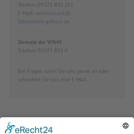
Telefon:
05371 892 251
E-Mail:
nadine.kruck@
lebenshilfe-gifhorn.de
Zentrale der WfbM
Telefon: 05371 892 0
Bei Fragen rufen Sie uns gerne an oder
schreiben Sie uns eine E-Mail.