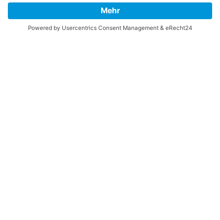
HINWEISGEBERSCHUTZGESETZ
LINKS/PARTNER
KONTAKT
VORLESE-FUNKTION: READSPEAKER
GOOD NEWS | ELTERNBRIEFE
DATENSCHUTZ GGMBH
DATENSCHUTZ E.V.
DATENVERARBEITUNG TAA | AFE