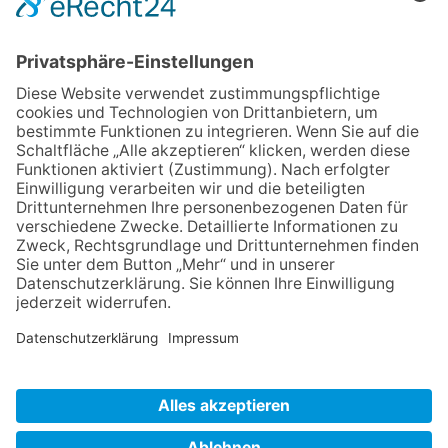
IMPRESSUM
VERBRAUCHERSTREITBEILEGUNGSGESETZ
HINWEISGEBERSCHUTZGESETZ
LINKS/PARTNER
KONTAKT
VORLESE-FUNKTION: READSPEAKER
GOOD NEWS | ELTERNBRIEFE
DATENSCHUTZ GGMBH
DATENSCHUTZ E.V.
DATENVERARBEITUNG TAA | AFE