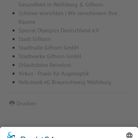
Gesundheit in Wolfsburg & Gifhorn
Schöner einrichten | Wir verschönern Ihre
Räume
Special Olympics Deutschland e.V.
Stadt Gifhorn
Stadthalle Gifhorn GmbH
Stadtwerke Gifhorn GmbH
Urlaubsbüro Reiselust
Virkus - Praxis für Augenoptik
Volksbank eG Braunschweig Wolfsburg
Drucken