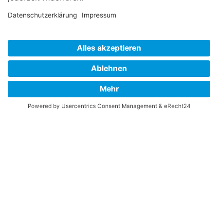
IMPRESSUM
VERBRAUCHERSTREITBEILEGUNGSGESETZ
HINWEISGEBERSCHUTZGESETZ
LINKS/PARTNER
KONTAKT
VORLESE-FUNKTION: READSPEAKER
GOOD NEWS | ELTERNBRIEFE
DATENSCHUTZ GGMBH
DATENSCHUTZ E.V.
DATENVERARBEITUNG TAA | AFE