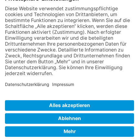
VERBRAUCHERSTREITBEILEGUNGSGESETZ
HINWEISGEBERSCHUTZGESETZ
LINKS/PARTNER
KONTAKT
VORLESE-FUNKTION: READSPEAKER
GOOD NEWS | ELTERNBRIEFE
DATENSCHUTZ GGMBH
DATENSCHUTZ E.V.
DATENVERARBEITUNG TAA | AFE