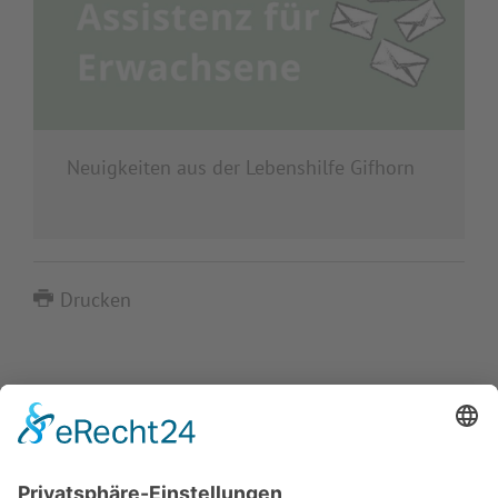
Neuigkeiten aus der Lebenshilfe Gifhorn
Drucken
IMPRESSUM