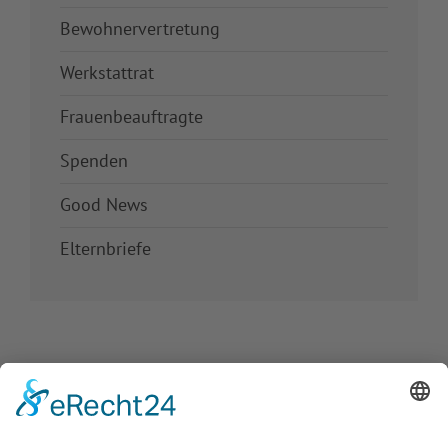
Bewohnervertretung
Werkstattrat
Frauenbeauftragte
Spenden
Good News
Elternbriefe