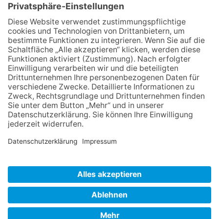
IMPRESSUM
VERBRAUCHERSTREITBEILEGUNGSGESETZ
HINWEISGEBERSCHUTZGESETZ
LINKS/PARTNER
KONTAKT
VORLESE-FUNKTION: READSPEAKER
GOOD NEWS | ELTERNBRIEFE
DATENSCHUTZ GGMBH
DATENSCHUTZ E.V.
DATENVERARBEITUNG TAA | AFE