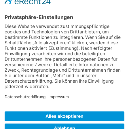
IMPRESSUM
VERBRAUCHERSTREITBEILEGUNGSGESETZ
HINWEISGEBERSCHUTZGESETZ
LINKS/PARTNER
KONTAKT
VORLESE-FUNKTION: READSPEAKER
GOOD NEWS | ELTERNBRIEFE
DATENSCHUTZ GGMBH
DATENSCHUTZ E.V.
DATENVERARBEITUNG TAA | AFE