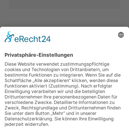
IMPRESSUM
VERBRAUCHERSTREITBEILEGUNGSGESETZ
HINWEISGEBERSCHUTZGESETZ
LINKS/PARTNER
KONTAKT
VORLESE-FUNKTION: READSPEAKER
GOOD NEWS | ELTERNBRIEFE
DATENSCHUTZ GGMBH
DATENSCHUTZ E.V.
DATENVERARBEITUNG TAA | AFE