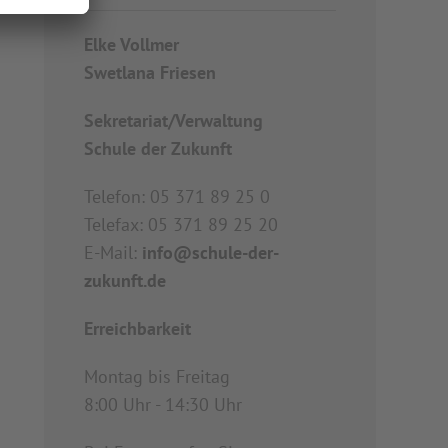
Elke Vollmer
Swetlana Friesen
Sekretariat/Verwaltung
Schule der Zukunft
Telefon: 05 371 89 25 0
Telefax: 05 371 89 25 20
E-Mail:
info@schule-der-
zukunft.de
Erreichbarkeit
Montag bis Freitag
8:00 Uhr - 14:30 Uhr