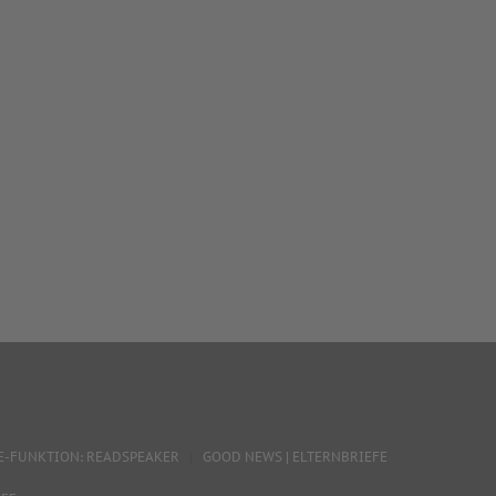
E-FUNKTION: READSPEAKER
GOOD NEWS | ELTERNBRIEFE