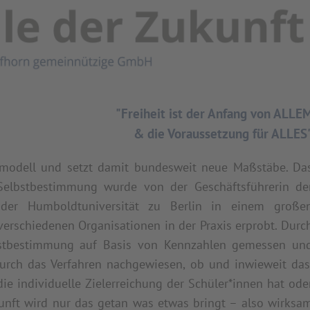
"Freiheit ist der Anfang von ALLE
& die Voraussetzung für ALLES
smodell und setzt damit bundesweit neue Maßstäbe. Da
Selbstbestimmung wurde von der Geschäftsführerin de
n der Humboldtuniversität zu Berlin in einem große
verschiedenen Organisationen in der Praxis erprobt. Durc
bstbestimmung auf Basis von Kennzahlen gemessen un
rch das Verfahren nachgewiesen, ob und inwieweit das
e individuelle Zielerreichung der Schüler*innen hat ode
ukunft wird nur das getan was etwas bringt – also wirksa