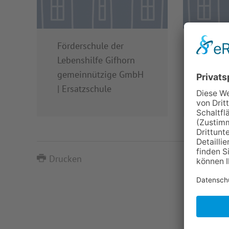
Förderschule der
Staatl
Lebenshilfe Gifhorn
Tagesb
gemeinnützige GmbH
Gifhor
| Ersatzschule
Drucken