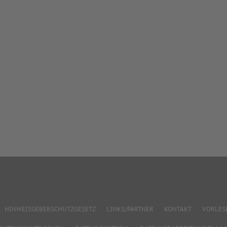
HINWEISGEBERSCHUTZGESETZ
LINKS/PARTNER
KONTAKT
VORLES