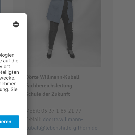
Dörte Willmann-Kuball
Fachbereichsleitung
Schule der Zukunft
Mobil: 05 37 1 89 21 77
E-Mail:
doerte.willmann-
kuball@lebenshilfe-gifhorn.de