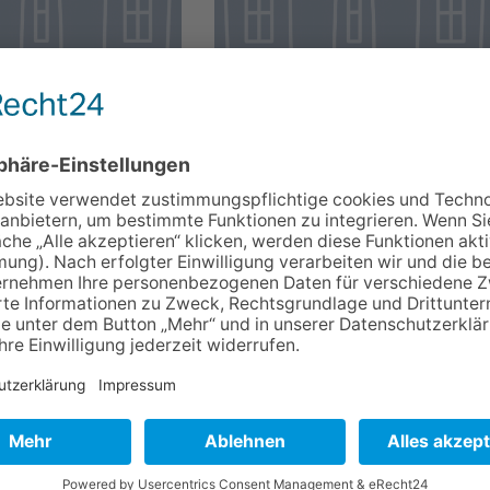
ich anerkannte
Staatlich anerkannte
ildungsstätte
Tagesbildungsstätte
n
Wittingen