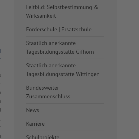
Leitbild: Selbstbestimmung &
Wirksamkeit
Förderschule | Ersatzschule
Staatlich anerkannte
M
Tagesbildungsstätte Gifhorn
"
Staatlich anerkannte
Tagesbildungsstätte Wittingen
s
r
Bundesweiter
n
Zusammenschluss
h
d
News
,
Karriere
r
m
Schulprojekte