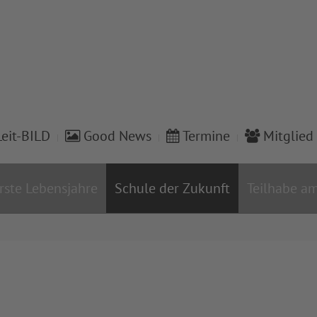
eit-BILD
Good News
Termine
Mitglied
rste Lebensjahre
Schule der Zukunft
Teilhabe am