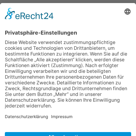
IMPRESSUM
VERBRAUCHERSTREITBEILEGUNGSGESETZ
HINWEISGEBERSCHUTZGESETZ
LINKS/PARTNER
KONTAKT
VORLESE-FUNKTION: READSPEAKER
GOOD NEWS | ELTERNBRIEFE
DATENSCHUTZ GGMBH
DATENSCHUTZ E.V.
DATENVERARBEITUNG TAA | AFE