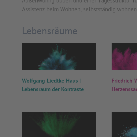
Außenwohngruppen und einer Tagesstruktur für
Assistenz beim Wohnen, selbstständig wohnen
Lebensräume
Wolfgang-Liedtke-Haus |
Friedrich-
Lebensraum der Kontraste
Herzenssa