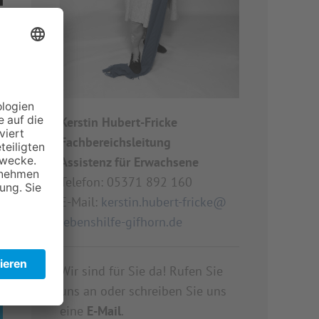
Kerstin Hubert-Fricke
Fachbereichsleitung
Assistenz für Erwachsene
Telefon: 05371 892 160
E-Mail:
kerstin.hubert-fricke@
lebenshilfe-gifhorn.de
Wir sind für Sie da! Rufen Sie
uns an oder schreiben Sie uns
eine
E-Mail
.