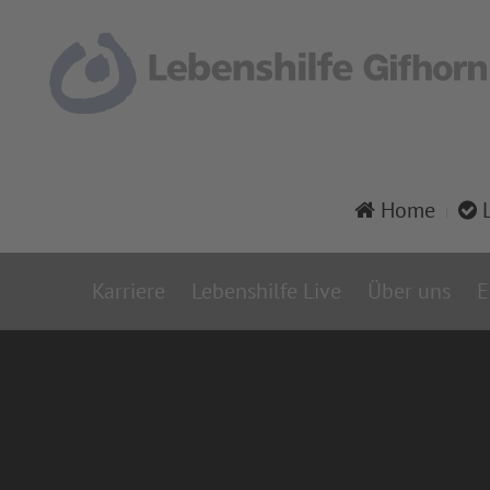
Home
L
Karriere
Lebenshilfe Live
Über uns
E