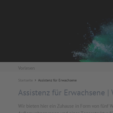
Vorlesen
Startseite
Assistenz für Erwachsene
Assistenz für Erwachsene 
Wir bieten hier ein Zuhause in Form von fünf