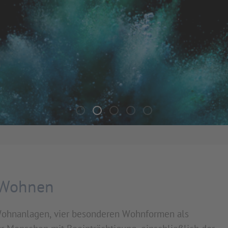
WB 1
KP 1
Fwh 1
AWG 1
ESH ECH 1
| Wohnen
 Wohnanlagen, vier besonderen Wohnformen als