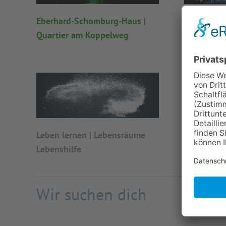
Eberhard-Schomburg-Haus |
Außenwoh
Quartier am Koppelweg
Lebensräu
Leben lernen | Lebensräume
Lebenshilfe
Wir suchen dich