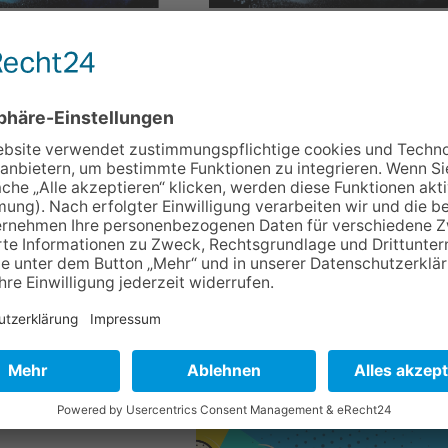
ngruppen |
Ambulant Betreutes Wohnen |
me der Perspektiven
Lebensraum der Perspektiven