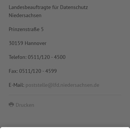
Landesbeauftragte für Datenschutz
Niedersachsen
Prinzenstraße 5
30159 Hannover
Telefon: 0511/120 - 4500
Fax: 0511/120 - 4599
E-Mail:
poststelle@lfd.niedersachsen.de
Drucken