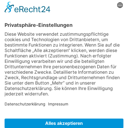
IMPRESSUM
VERBRAUCHERSTREITBEILEGUNGSGESETZ
HINWEISGEBERSCHUTZGESETZ
LINKS/PARTNER
KONTAKT
VORLESE-FUNKTION: READSPEAKER
GOOD NEWS | ELTERNBRIEFE
DATENSCHUTZ GGMBH
DATENSCHUTZ E.V.
DATENVERARBEITUNG TAA | AFE