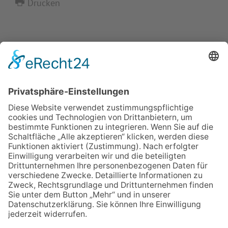
Drucken
IMPRESSUM
VERBRAUCHERSTREITBEILEGUNGSGESETZ
HINWEISGEBERSCHUTZGESETZ
LINKS/PARTNER
KONTAKT
VORLESE-FUNKTION: READSPEAKER
GOOD NEWS | ELTERNBRIEFE
DATENSCHUTZ GGMBH
DATENSCHUTZ E.V.
DATENVERARBEITUNG TAA | AFE