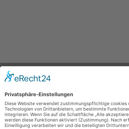
IMPRESSUM
VERBRAUCHERSTREITBEILEGUNGSGESETZ
HINWEISGEBERSCHUTZGESETZ
LINKS/PARTNER
KONTAKT
VORLESE-FUNKTION: READSPEAKER
GOOD NEWS | ELTERNBRIEFE