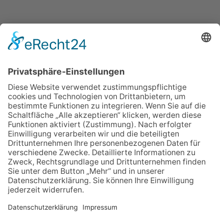
IMPRESSUM
VERBRAUCHERSTREITBEILEGUNGSGESETZ
HINWEISGEBERSCHUTZGESETZ
LINKS/PARTNER
KONTAKT
VORLESE-FUNKTION: READSPEAKER
GOOD NEWS | ELTERNBRIEFE
DATENSCHUTZ GGMBH
DATENSCHUTZ E.V.
DATENVERARBEITUNG TAA | AFE