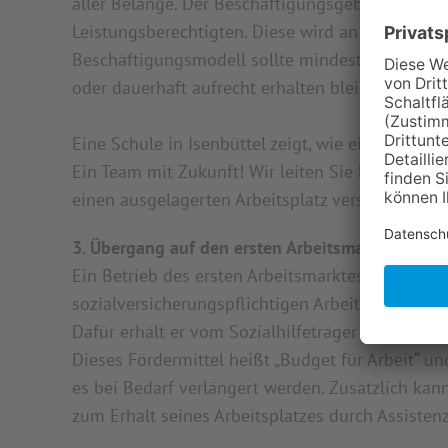
aller Belange. Der Beschäftigungsgeber zahlt an
Leistungsberechtigten. Diese wird an den Leist
Beschäftigungsmodell sollte mindestens 6 Monat
oder dauerhaft aufrecht erhalten bleiben.
Eine Schule in Isenbüttel zeigt, wie ein inklusi
Ein Team mit Zukunft! Wir leiten Sie hier gerne
einen ausgelagerten Arbeitsplatz verschaffen k
3. Übergang auf den ersten Arbeitsmarkt mit dem
Ein Betrieb des ersten Arbeitsmarktes bietet na
sozialversicherungspflichtigen Arbeitsvertrag z
Dafür erhält er vom Sozialhilfeträger eine Loh
Dieses Fördermittel heißt „Budget für Arbeit“ und
es bei Bedarf verlängert werden. Zusätzlich kan
zum Erhalt seines Arbeitsplatzes durch Assisten