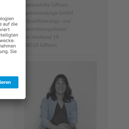
Lebenshilfe Gifhorn
gemeinnützige GmbH
"Qualifizierungs- und
Vermittlungsdienst"
Im Heidland 19
38518 Gifhorn