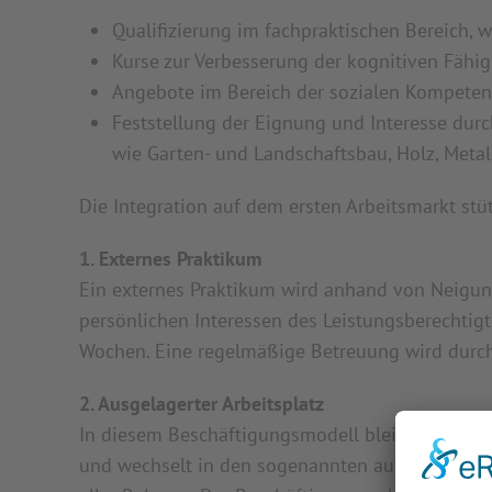
Qualifizierung im fachpraktischen Bereich, wi
Kurse zur Verbesserung der kognitiven Fähigk
Angebote im Bereich der sozialen Kompete
Feststellung der Eignung und Interesse dur
wie Garten- und Landschaftsbau, Holz, Metal
Die Integration auf dem ersten Arbeitsmarkt stüt
1. Externes Praktikum
Ein externes Praktikum wird anhand von Neigun
persönlichen Interessen des Leistungsberechtigt
Wochen. Eine regelmäßige Betreuung wird durch
2. Ausgelagerter Arbeitsplatz
In diesem Beschäftigungsmodell bleibt der Leis
und wechselt in den sogenannten ausgelagerten 