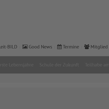
eit-BILD
Good News
Termine
Mitglied
rste Lebensjahre
Schule der Zukunft
Teilhabe am