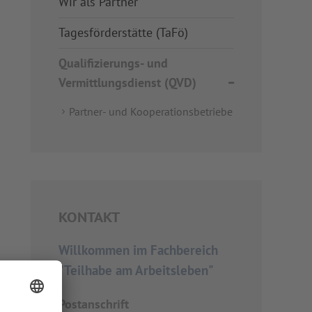
Wir als Partner
Tagesförderstätte (TaFö)
Qualifizierungs- und
Vermittlungsdienst (QVD)
Partner- und Kooperationsbetriebe
KONTAKT
Willkommen im Fachbereich
"Teilhabe am Arbeitsleben"
Postanschrift