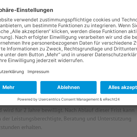
 die WfbM eine Vergütung für die Arbeitsleistung des
ungsberechtigten weitergegeben. Der Zeitraum in diesem
e betragen, kann jedoch individuell festgelegt werden
ves Hausmeister-Team die Aufgaben des Alltags bewältigt.
zum Video
weiter, damit Sie sich selbst einen EINBLICK in
önnen.
 Budget für Arbeit
ch erfolgreichem Praktikum einen
u tarifvertraglicher Vergütung bzw. dem Mindestlohn an.
nsubvention von bis zu 75% des Arbeitnehmer-Bruttolohns.
 wird für 2 Jahre bewilligt. Nach Ablauf dieser Frist kann
n der Leistungsberechtigte, Beratung und Unterstützung
zstunden erhalten.