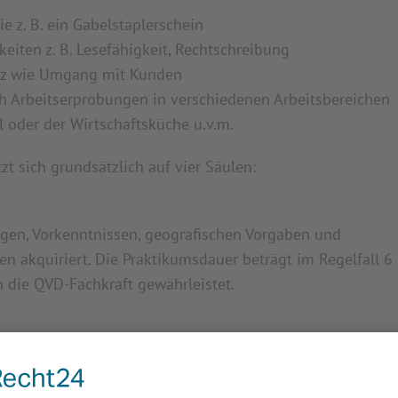
e z. B. ein Gabelstaplerschein
eiten z. B. Lesefähigkeit, Rechtschreibung
nz wie Umgang mit Kunden
ch Arbeitserprobungen in verschiedenen Arbeitsbereichen
l oder der Wirtschaftsküche u.v.m.
zt sich grundsätzlich auf vier Säulen:
gen, Vorkenntnissen, geografischen Vorgaben und
en akquiriert. Die Praktikumsdauer beträgt im Regelfall 6
 die QVD-Fachkraft gewährleistet.
tungsberechtigte weiterhin in der Zuständigkeit der WfbM
Arbeitsplatz. Die Fachkraft des QVD ist Ansprechpartner