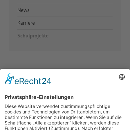
News
Karriere
Schulprojekte
IMPRESSUM
VERBRAUCHERSTREITBEILEGUNGSGESETZ
HINWEISGEBERSCHUTZGESETZ
LINKS/PARTNER