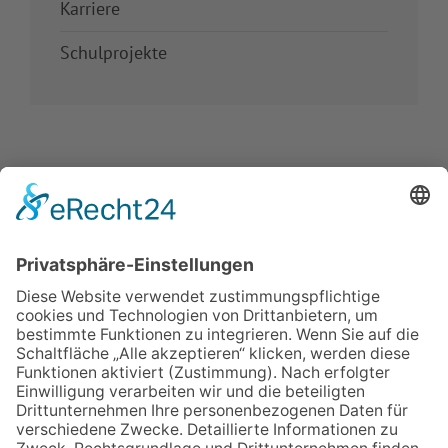
Karriere
Schulprojekte
IMPRESSUM
VERBRAUCHERSTREITBEILEGUNGSGESETZ
HINWEISGEBERSCHUTZGESETZ
LINKS/PARTNER
KONTAKT
VORLESE-FUNKTION: READSPEAKER
GOOD NEWS | ELTERNBRIEFE