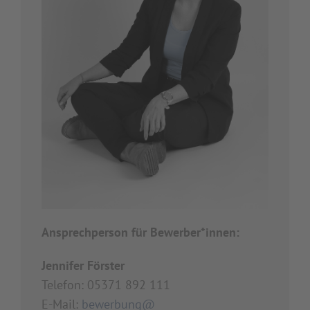
Ansprechperson für Bewerber*innen:
Jennifer Förster
Telefon: 05371 892 111
E-Mail:
bewerbung@