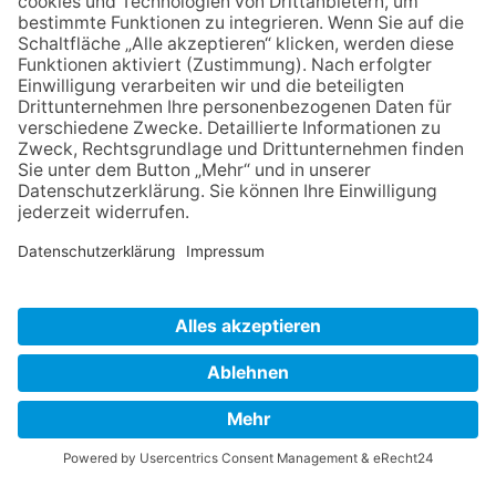
HINWEISGEBERSCHUTZGESETZ
LINKS/PARTNER
KONTAKT
VORLESE-FUNKTION: READSPEAKER
GOOD NEWS | ELTERNBRIEFE
DATENSCHUTZ GGMBH
DATENSCHUTZ E.V.
DATENVERARBEITUNG TAA | AFE