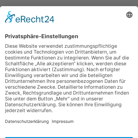
IMPRESSUM
VERBRAUCHERSTREITBEILEGUNGSGESETZ
HINWEISGEBERSCHUTZGESETZ
LINKS/PARTNER
KONTAKT
VORLESE-FUNKTION: READSPEAKER
GOOD NEWS | ELTERNBRIEFE
DATENSCHUTZ GGMBH
DATENSCHUTZ E.V.
DATENVERARBEITUNG TAA | AFE