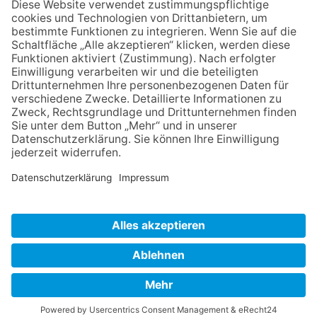
IMPRESSUM
VERBRAUCHERSTREITBEILEGUNGSGESETZ
HINWEISGEBERSCHUTZGESETZ
LINKS/PARTNER
KONTAKT
VORLESE-FUNKTION: READSPEAKER
GOOD NEWS | ELTERNBRIEFE