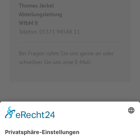
Thomas Jäckel
Abteilungsleitung
WfbM II
Telefon: 05371 94548 11
Bei Fragen rufen Sie uns gerne an oder
schreiben Sie uns eine E-Mail.