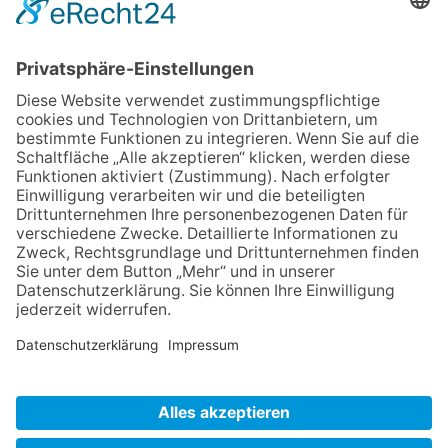
IMPRESSUM
VERBRAUCHERSTREITBEILEGUNGSGESETZ
HINWEISGEBERSCHUTZGESETZ
LINKS/PARTNER
KONTAKT
VORLESE-FUNKTION: READSPEAKER
GOOD NEWS | ELTERNBRIEFE
DATENSCHUTZ GGMBH
DATENSCHUTZ E.V.
DATENVERARBEITUNG TAA | AFE