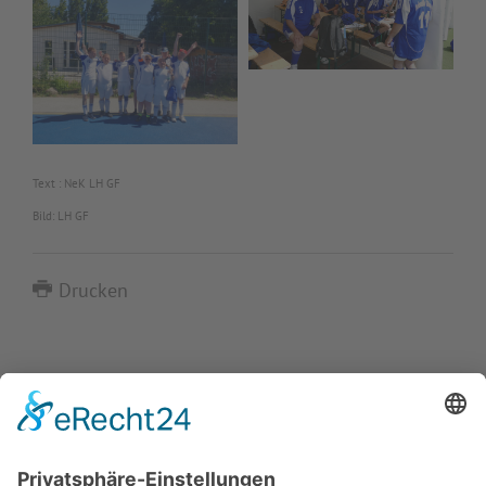
Text : NeK LH GF
Bild: LH GF
Drucken
IMPRESSUM