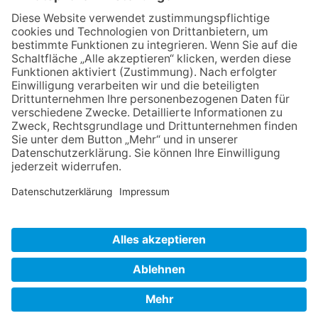
VERBRAUCHERSTREITBEILEGUNGSGESETZ
HINWEISGEBERSCHUTZGESETZ
LINKS/PARTNER
KONTAKT
VORLESE-FUNKTION: READSPEAKER
GOOD NEWS | ELTERNBRIEFE
DATENSCHUTZ GGMBH
DATENSCHUTZ E.V.
DATENVERARBEITUNG TAA | AFE