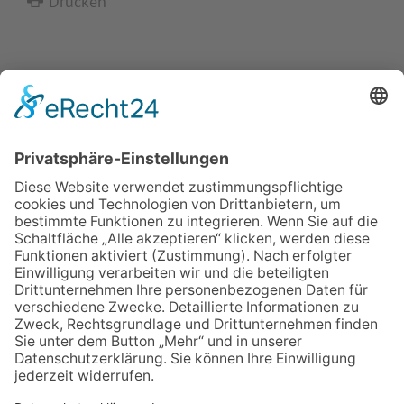
Drucken
IMPRESSUM
VERBRAUCHERSTREITBEILEGUNGSGESETZ
HINWEISGEBERSCHUTZGESETZ
LINKS/PARTNER
KONTAKT
VORLESE-FUNKTION: READSPEAKER
GOOD NEWS | ELTERNBRIEFE
DATENSCHUTZ GGMBH
DATENSCHUTZ E.V.
DATENVERARBEITUNG TAA | AFE