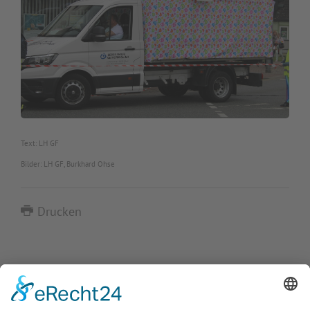
Text: LH GF
Bilder: LH GF, Burkhard Ohse
Drucken