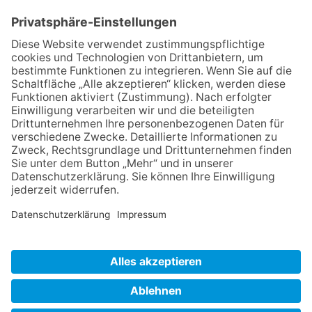
IMPRESSUM
VERBRAUCHERSTREITBEILEGUNGSGESETZ
HINWEISGEBERSCHUTZGESETZ
LINKS/PARTNER
KONTAKT
VORLESE-FUNKTION: READSPEAKER
GOOD NEWS | ELTERNBRIEFE
DATENSCHUTZ GGMBH
DATENSCHUTZ E.V.
DATENVERARBEITUNG TAA | AFE