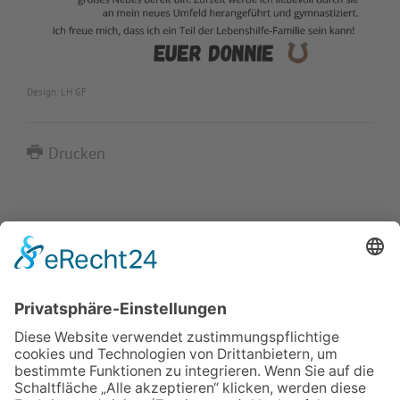
Design: LH GF
Drucken
IMPRESSUM
VERBRAUCHERSTREITBEILEGUNGSGESETZ
HINWEISGEBERSCHUTZGESETZ
LINKS/PARTNER