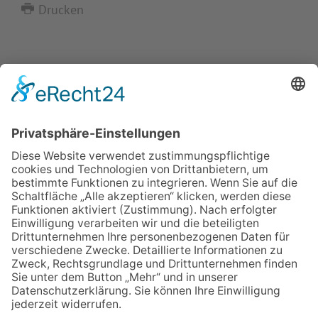
Drucken
IMPRESSUM
VERBRAUCHERSTREITBEILEGUNGSGESETZ
HINWEISGEBERSCHUTZGESETZ
LINKS/PARTNER
KONTAKT
VORLESE-FUNKTION: READSPEAKER
GOOD NEWS | ELTERNBRIEFE
DATENSCHUTZ GGMBH
DATENSCHUTZ E.V.
DATENVERARBEITUNG TAA | AFE