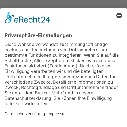
IMPRESSUM
VERBRAUCHERSTREITBEILEGUNGSGESETZ
HINWEISGEBERSCHUTZGESETZ
LINKS/PARTNER
KONTAKT
VORLESE-FUNKTION: READSPEAKER
GOOD NEWS | ELTERNBRIEFE
DATENSCHUTZ GGMBH
DATENSCHUTZ E.V.
DATENVERARBEITUNG TAA | AFE