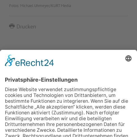
Fotos: Michael Uhmeyer/KURT Media
Drucken
IMPRESSUM
VERBRAUCHERSTREITBEILEGUNGSGESETZ
HINWEISGEBERSCHUTZGESETZ
LINKS/PARTNER
KONTAKT
VORLESE-FUNKTION: READSPEAKER
GOOD NEWS | ELTERNBRIEFE