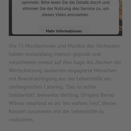
sammeln. Bitte lesen Sie die Details durch und
stimmen Sie der Nutzung des Service zu, um
dieses Video anzusehen.
Mehr Informationen
Die 75 Musikerinnen und Musiker des Orchesters
Akzeptieren
hatten monatelang intensiv geprobt und
powered by
Usercentrics Consent Management
verzichteten erneut auf ihre Gage. Als Zeichen der
Platform
&
eRecht24
Wertschätzung zauberten engagierte Menschen
mit Beeinträchtigung aus der Lebenshilfe ein
umfangreiches Catering. "Das ist echte
Solidarität!", bemerkte Heitling. Dirigent Bernd
Wilmer empfand es als "ein wahres Fest", dieses
Konzert zusammen mit der Lebenshilfe zu
realisieren.