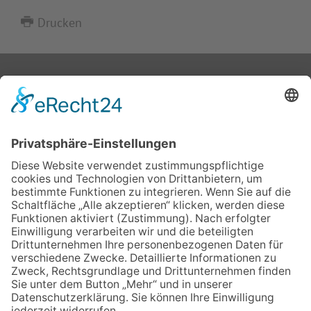
Drucken
IMPRESSUM
VERBRAUCHERSTREITBEILEGUNGSGESETZ
HINWEISGEBERSCHUTZGESETZ
LINKS/PARTNER
KONTAKT
VORLESE-FUNKTION: READSPEAKER
GOOD NEWS | ELTERNBRIEFE
DATENSCHUTZ GGMBH
DATENSCHUTZ E.V.
DATENVERARBEITUNG TAA | AFE