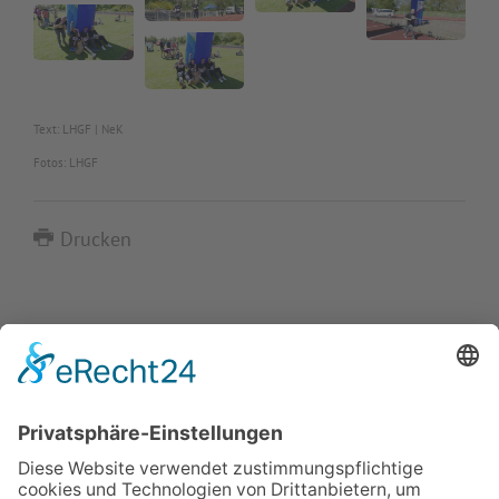
Text: LHGF | NeK
Fotos: LHGF
Drucken
IMPRESSUM
VERBRAUCHERSTREITBEILEGUNGSGESETZ