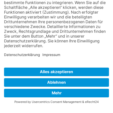
HINWEISGEBERSCHUTZGESETZ
LINKS/PARTNER
KONTAKT
VORLESE-FUNKTION: READSPEAKER
GOOD NEWS | ELTERNBRIEFE
DATENSCHUTZ GGMBH
DATENSCHUTZ E.V.
DATENVERARBEITUNG TAA | AFE