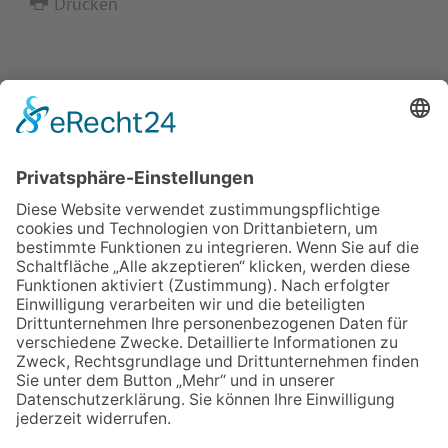
Drucken
IMPRESSUM
VERBRAUCHERSTREITBEILEGUNGSGESETZ
HINWEISGEBERSCHUTZGESETZ
LINKS/PARTNER
KONTAKT
VORLESE-FUNKTION: READSPEAKER
GOOD NEWS | ELTERNBRIEFE
DATENSCHUTZ GGMBH
DATENSCHUTZ E.V.
DATENVERARBEITUNG TAA | AFE