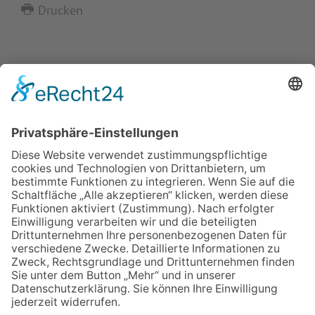
Drucken
IMPRESSUM
VERBRAUCHERSTREITBEILEGUNGSGESETZ
HINWEISGEBERSCHUTZGESETZ
LINKS/PARTNER
KONTAKT
VORLESE-FUNKTION: READSPEAKER
GOOD NEWS | ELTERNBRIEFE
DATENSCHUTZ GGMBH
DATENSCHUTZ E.V.
DATENVERARBEITUNG TAA | AFE