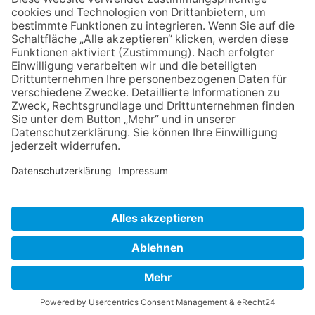
VERBRAUCHERSTREITBEILEGUNGSGESETZ
HINWEISGEBERSCHUTZGESETZ
LINKS/PARTNER
KONTAKT
VORLESE-FUNKTION: READSPEAKER
GOOD NEWS | ELTERNBRIEFE
DATENSCHUTZ GGMBH
DATENSCHUTZ E.V.
DATENVERARBEITUNG TAA | AFE