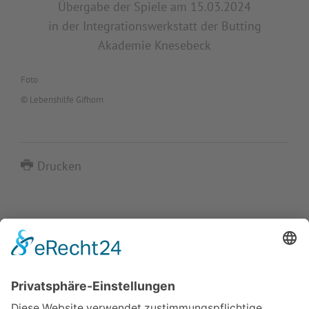
Übergabe der Spiele am 15.03.2024
in der Integrationswerkstatt der Butting
Akademie Knesebeck
Foto
© Lebenshilfe Gifhorn
Drucken
IMPRESSUM