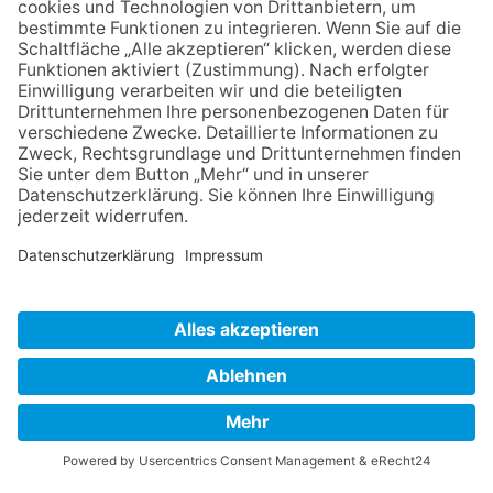
HINWEISGEBERSCHUTZGESETZ
LINKS/PARTNER
KONTAKT
VORLESE-FUNKTION: READSPEAKER
GOOD NEWS | ELTERNBRIEFE
DATENSCHUTZ GGMBH
DATENSCHUTZ E.V.
DATENVERARBEITUNG TAA | AFE