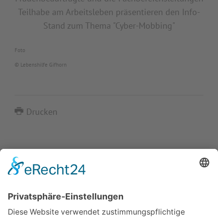
Teilhabe am Arbeitsleben präsentieren den Info-
Stand zum Thema "Cyber-Mobbing"
Foto
© Lebenshilfe Gifhorn
Drucken
IMPRESSUM
VERBRAUCHERSTREITBEILEGUNGSGESETZ