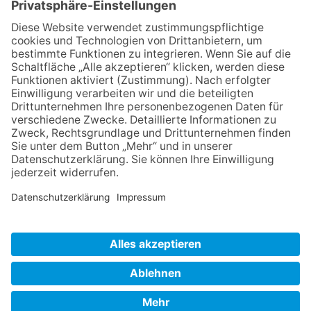
IMPRESSUM
VERBRAUCHERSTREITBEILEGUNGSGESETZ
HINWEISGEBERSCHUTZGESETZ
LINKS/PARTNER
KONTAKT
VORLESE-FUNKTION: READSPEAKER
GOOD NEWS | ELTERNBRIEFE
DATENSCHUTZ GGMBH
DATENSCHUTZ E.V.
DATENVERARBEITUNG TAA | AFE