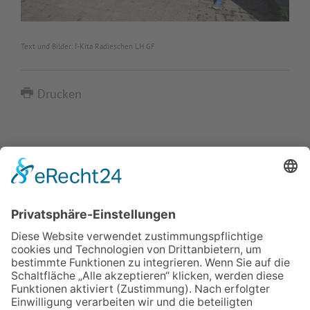
Text und Bilder: I-Kita Radieschen LH GF
Drucken
IMPRESSUM
VERBRAUCHERSTREITBEILEGUNGSGESETZ
HINWEISGEBERSCHUTZGESETZ
LINKS/PARTNER
KONTAKT
VORLESE-FUNKTION: READSPEAKER